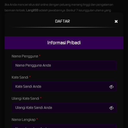
Jika Anda mencari situs slot online dengan peluang menang tinggi dan pengalaman
bermain terbaik,
Langit88
adalah jawabannya. Berikut 7 keunggulan utama yang
membuat slot gacor di Langit88 tidak hanya seru, tapi juga lebih menguntungkan bagi
×
DAFTAR
setiap pemain.
1. Return to Player (RTP)
Transparan & Kompetitif
Informasi Pribadi
Setiap mesin slot di Langit88 menyertakan informasi RTP yang jelas. Dengan rata‑rata RTP
Nama Pengguna
di atas 96%, Anda bisa memilih game berdasarkan angka kemenangan jangka panjang,
bukan sekadar tebak‑tebakan.
2. Provider Terpercaya &
Kata Sandi
Berlisensi Resmi
Ulangi Kata Sandi
Langit88 bekerja sama dengan provider kelas dunia seperti Pragmatic Play, PG Soft, dan
Habanero—semua telah memiliki lisensi resmi. Itulah mengapa setiap putaran diuji secara
independen untuk fair play.
Nama Lengkap
3. Turnamen & Event Slot Rutin