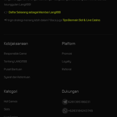
keunggulan Langit88!
👉
Daftar Sekarang sebagai Member Langit88
📢 Ingin strategi menang lebih dalam? Baca juga
Tips Bermain Slot & Live Casino
.
Kebijaksanaan
Platform
Responsible Game
Promosi
Tentang LANGIT88
Loyalty
Pusat Bantuan
Referral
Syarat dan Ketentuan
Kategori
Dukungan
Hot Games
6281385186031
Slots
+6283184243749