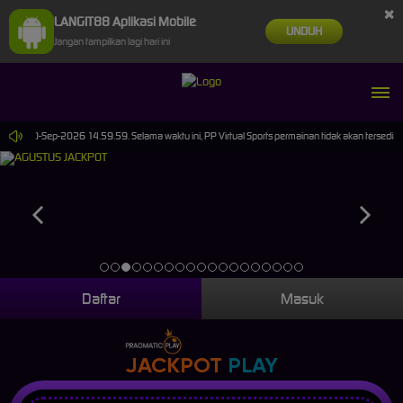
×
LANGIT88 Aplikasi Mobile
UNDUH
Jangan tampilkan lagi hari ini
mpai 30-Sep-2026 14.59.59. Selama waktu ini, PP Virtual Sports permainan tidak akan tersedia
Daftar
Masuk
JACKPOT
PLAY