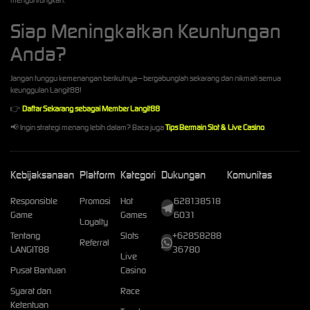
Siap Meningkatkan Keuntungan
Anda?
Jangan tunggu kemenangan berikutnya—bergabunglah sekarang dan nikmati semua
keunggulan Langit88!
👉
Daftar Sekarang sebagai Member Langit88
📢 Ingin strategi menang lebih dalam? Baca juga
Tips Bermain Slot & Live Casino
.
Kebijaksanaan
Platform
Kategori
Dukungan
Komunitas
Responsible
Promosi
Hot
628138518
Game
Games
6031
Loyalty
Tentang
Slots
+62858288
Referral
LANGIT88
36780
Live
Pusat Bantuan
Casino
Syarat dan
Race
Ketentuan