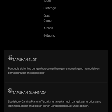
Togel
Olahraga
Crash
Game
Arcade
E-Sports
TARUHAN SLOT
Penyedia slot online dengan beragam pilihan game menarik yang memudahkan
pemain untuk mencapai jackpot
TARUHAN OLAHRAGA
Sportsbook Gaming Platform Terbaik menawarkan lebih banyak game, odds yang
lebih tinggi, dan menyediakan pilihan yang lebih banyak untuk pemain.