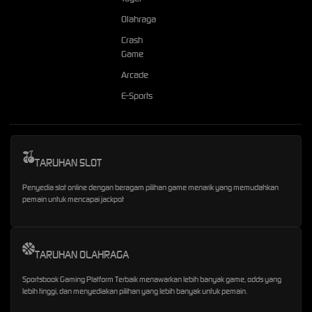
Olahraga
Crash
Game
Arcade
E-Sports
TARUHAN SLOT
Penyedia slot online dengan beragam pilihan game menarik yang memudahkan
pemain untuk mencapai jackpot
TARUHAN OLAHRAGA
Sportsbook Gaming Platform Terbaik menawarkan lebih banyak game, odds yang
lebih tinggi, dan menyediakan pilihan yang lebih banyak untuk pemain.