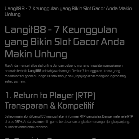
Langit88 - 7 Keunggulan yang Bikin Slot Gacor Anda Makin
Untung
Langit88 - 7 Keunggulan
yang Bikin Slot Gacor Anda
Makin Untung
Jika Anda mencari situs slot online dengan peluang menang tinggi dan pengalaman
bermain terbaik,
Langit88
adalah jawabannya. Berikut 7 keunggulan utama yang
membuat slot gacor di Langit88 tidak hanya seru, tapi juga lebih menguntungkan bagi
setiap pemain.
1. Return to Player (RTP)
Transparan & Kompetitif
Setiap mesin slot di Langit88 menyertakan informasi RTP yang jelas. Dengan rata‑rata RTP
di atas 96%, Anda bisa memilih game berdasarkan angka kemenangan jangka panjang,
bukan sekadar tebak‑tebakan.