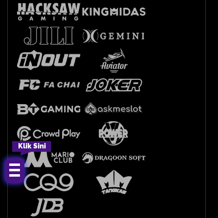
Klik Sini