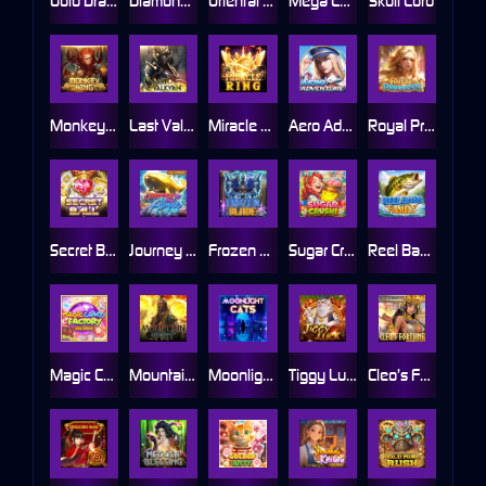
Gold Dragon
Diamond Mask
Oriental Treasures
Mega Cave
Skull Lord
Monkey King
Last Valkyrie
Miracle Ring
Aero Adventure
Royal Princess
Secret Ball
Journey to the Abyss
Frozen Blade
Sugar Crush!
Reel Bass Family
Magic Candy Factory
Mountain Spirit
Moonlight Cats
Tiggy Luck
Cleo’s Fortune