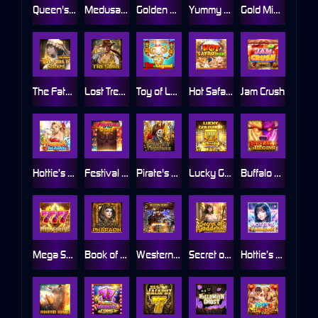
Queen's Bow
Medusa’s Blessing
Golden Kitty
Yummy Kitchen
Gold Mine Rush
The Fates of Sisters
Lost Treasure
Toy of Legend
Hot Safari Run
Jam Crush
Hottie’s Vacation
Festival of the Dead
Pirate's Treasure
Lucky Goldbar
Buffalo Begins
Mega Sevens
Book of Pharaoh
Western Sherrif
Secret of Goddess
Hottie’s Paradise