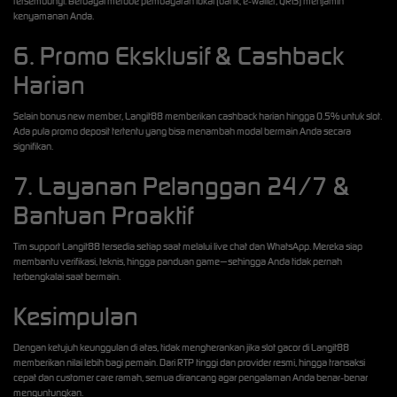
tersembunyi. Berbagai metode pembayaran lokal (bank, e‑wallet, QRIS) menjamin
kenyamanan Anda.
6. Promo Eksklusif & Cashback
Harian
Selain bonus new member, Langit88 memberikan cashback harian hingga 0.5% untuk slot.
Ada pula promo deposit tertentu yang bisa menambah modal bermain Anda secara
signifikan.
7. Layanan Pelanggan 24/7 &
Bantuan Proaktif
Tim support Langit88 tersedia setiap saat melalui live chat dan WhatsApp. Mereka siap
membantu verifikasi, teknis, hingga panduan game—sehingga Anda tidak pernah
terbengkalai saat bermain.
Kesimpulan
Dengan ketujuh keunggulan di atas, tidak mengherankan jika slot gacor di Langit88
memberikan nilai lebih bagi pemain. Dari RTP tinggi dan provider resmi, hingga transaksi
cepat dan customer care ramah, semua dirancang agar pengalaman Anda benar‑benar
menguntungkan.