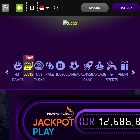
MASUK
DAFTAR
HOT
SLOTS
LIVE
RACE
TOGEL
OLAHRAGA
CRASH
ARCADE
E-
PROMOSI
GAMES
CASINO
GAME
SPORTS
IDR
12,686,
JACKPOT
PLAY