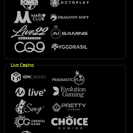
Live Casino