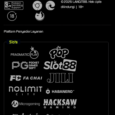
©2026 LANGIT88. Hak cipta
dilindungi | 18+
Platform Penyedia Layanan
Slots