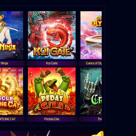
 Ninja
Koi Gate
Gates of Olympus Roulette
RTUNE CAT
Pedas Gila
The Crypt