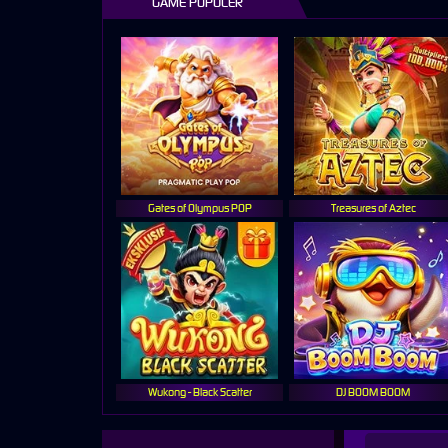
GAME POPULER
Gates of Olympus POP
Treasures of Aztec
Wukong - Black Scatter
DJ BOOM BOOM