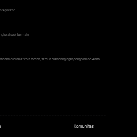
signifikan.
ngkalai saat bermain.
si cepat dan customer care ramah, semua dirancang agar pengalaman Anda
n
Komunitas