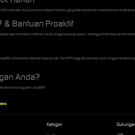
5% untuk slot. Ada pula promo deposit tertentu yang bisa menambah modal bermain Anda secara 
 & Bantuan Proaktif
 Mereka siap membantu verifikasi, teknis, hingga panduan game—sehingga Anda tidak pernah terbe
Langit88 memberikan nilai lebih bagi pemain. Dari RTP tinggi dan provider resmi, hingga transak
ngan Anda?
ati semua keunggulan Langit88!
asino
.
Kategori
Dukunga