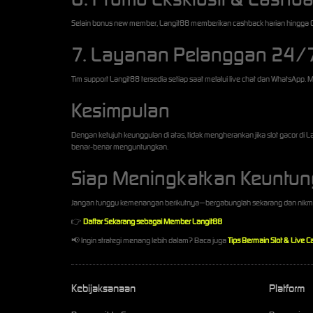
Selain bonus new member, Langit88 memberikan cashback harian hingga 0.
7. Layanan Pelanggan 24/7
Tim support Langit88 tersedia setiap saat melalui live chat dan WhatsApp.
Kesimpulan
Dengan ketujuh keunggulan di atas, tidak mengherankan jika slot gacor di 
benar‑benar menguntungkan.
Siap Meningkatkan Keuntu
Jangan tunggu kemenangan berikutnya—bergabunglah sekarang dan nikm
👉
Daftar Sekarang sebagai Member Langit88
📢 Ingin strategi menang lebih dalam? Baca juga
Tips Bermain Slot & Live C
Kebijaksanaan
Platform