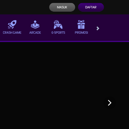
MASUK
DAFTAR
CRASH GAME
ARCADE
E-SPORTS
PROMOSI