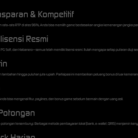
ansparan & Kompetitif
gan rata‑rata RTP di atas 96%, Anda bisa memilih game berdasarkan angka kemenangan jangka pa
lisensi Resmi
PG Soft, dan Habanero—semua telah memiliki lisensi resmi. Itulah mengapa setiap putaran diuji sec
in
tambahan hingga puluhan juta rupiah. Partisipasi ini memberikan peluang bonus di luar kemenan
a
Anda bisa mengenal fitur, paylines, dan bonus game sebelum bermain dengan uang asli.
 Potongan
pa potongan tersembunyi. Berbagai metode pembayaran lokal (bank, e‑wallet, QRIS) menjamin ke
ck Harian