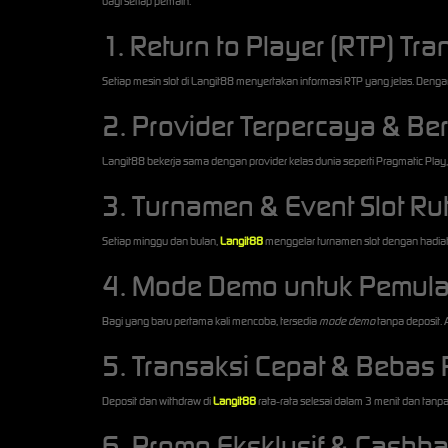
bagi setiap pemain.
1. Return to Player (RTP) Tr
Setiap mesin slot di Langit88 menyertakan informasi RTP yang jelas. Den
2. Provider Terpercaya & Ber
Langit88 bekerja sama dengan provider kelas dunia seperti Pragmatic Play, 
3. Turnamen & Event Slot Rut
Setiap minggu dan bulan,
Langit88
menggelar turnamen slot dengan hadiah 
4. Mode Demo untuk Pemul
Bagi yang baru pertama kali mencoba, tersedia
mode demo
tanpa deposit. 
5. Transaksi Cepat & Bebas
Deposit dan withdraw di
Langit88
rata‑rata selesai dalam 3 menit dan tan
6. Promo Eksklusif & Cashba