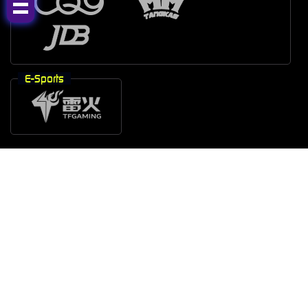
E-Sports