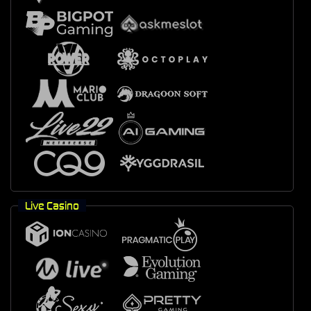
Live Casino