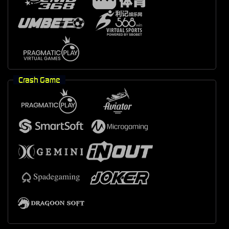
Crash Game