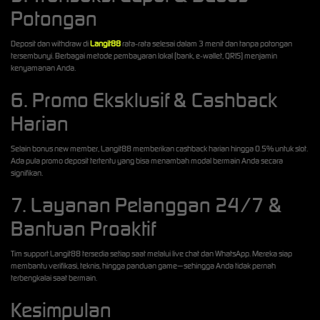
Potongan
Deposit dan withdraw di
Langit88
rata‑rata selesai dalam 3 menit dan tanpa potongan
tersembunyi. Berbagai metode pembayaran lokal (bank, e‑wallet, QRIS) menjamin
kenyamanan Anda.
6. Promo Eksklusif & Cashback
Harian
Selain bonus new member, Langit88 memberikan cashback harian hingga 0.5% untuk slot.
Ada pula promo deposit tertentu yang bisa menambah modal bermain Anda secara
signifikan.
7. Layanan Pelanggan 24/7 &
Bantuan Proaktif
Tim support Langit88 tersedia setiap saat melalui live chat dan WhatsApp. Mereka siap
membantu verifikasi, teknis, hingga panduan game—sehingga Anda tidak pernah
terbengkalai saat bermain.
Kesimpulan