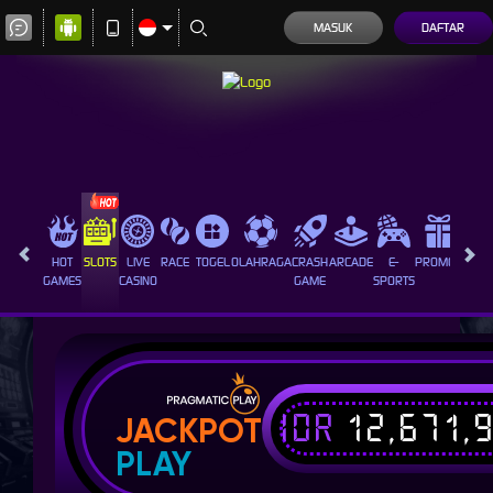
MASUK
DAFTAR
HOT
SLOTS
LIVE
RACE
TOGEL
OLAHRAGA
CRASH
ARCADE
E-
PROMOSI
GAMES
CASINO
GAME
SPORTS
IDR
12,671,
JACKPOT
PLAY