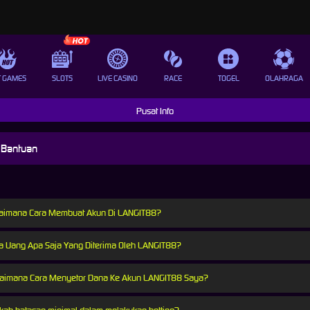
T GAMES
SLOTS
LIVE CASINO
RACE
TOGEL
OLAHRAGA
Pusat Info
 Bantuan
gaimana Cara Membuat Akun Di LANGIT88?
a Uang Apa Saja Yang Diterima Oleh LANGIT88?
gaimana Cara Menyetor Dana Ke Akun LANGIT88 Saya?