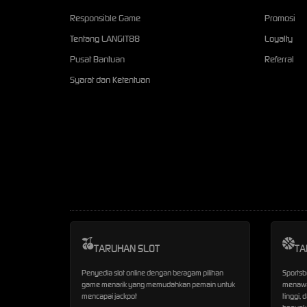
Responsible Game
Promosi
Tentang LANGIT88
Loyalty
Pusat Bantuan
Referral
Syarat dan Ketentuan
TARUHAN SLOT
TA
Penyedia slot online dengan beragam pilihan
Sportsb
game menarik yang memudahkan pemain untuk
menawar
mencapai jackpot
tinggi,