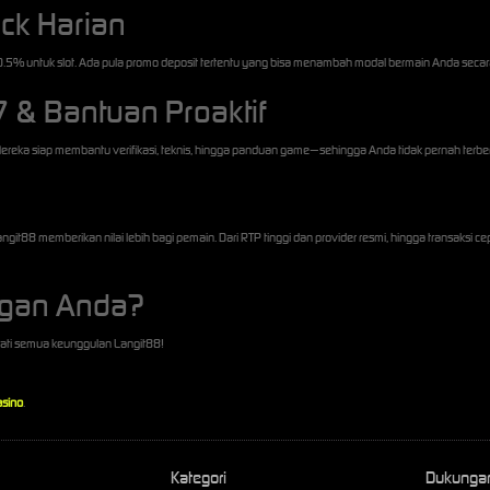
ck Harian
5% untuk slot. Ada pula promo deposit tertentu yang bisa menambah modal bermain Anda secara 
 & Bantuan Proaktif
 Mereka siap membantu verifikasi, teknis, hingga panduan game—sehingga Anda tidak pernah terbe
Langit88 memberikan nilai lebih bagi pemain. Dari RTP tinggi dan provider resmi, hingga transak
ngan Anda?
ati semua keunggulan Langit88!
asino
.
Kategori
Dukunga