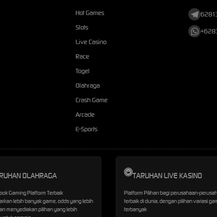
Hot Games
6281
Slots
+628
Live Casino
Race
Togel
Olahraga
Crash Game
Arcade
E-Sports
RUHAN OLAHRAGA
TARUHAN LIVE KASINO
ook Gaming Platform Terbaik
Platform Pilihan bagi perusahaan-perusa
kan lebih banyak game, odds yang lebih
terbaik di dunia, dengan pilihan variasi g
 dan menyediakan pilihan yang lebih
terbanyak