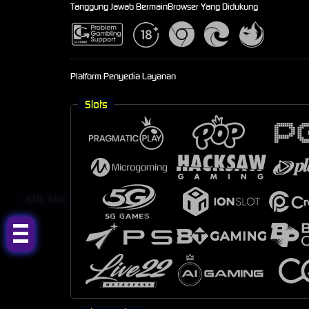
Tanggung Jawab Bermain
Browser Yang Didukung
Platform Penyedia Layanan
Slots
Klik Sini