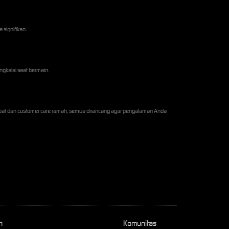
signifikan.
ngkalai saat bermain.
si cepat dan customer care ramah, semua dirancang agar pengalaman Anda
n
Komunitas