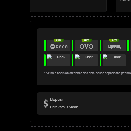
banyak 
* Selama bank maintenance dan bank offline deposit dan penarik
Deposit
Rata-rata 3 Menit