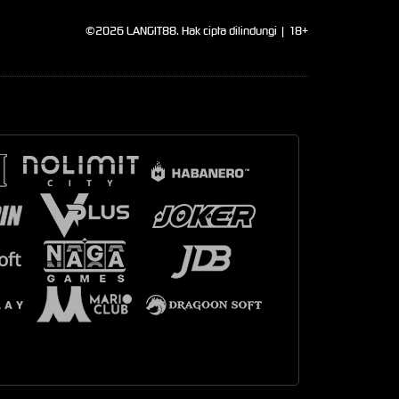
©2026 LANGIT88. Hak cipta dilindungi | 18+