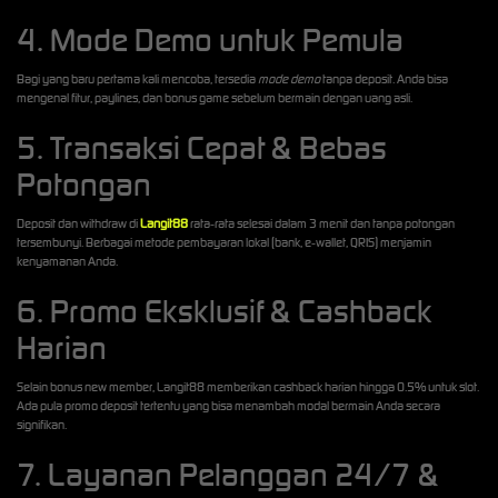
4. Mode Demo untuk Pemula
Bagi yang baru pertama kali mencoba, tersedia
mode demo
tanpa deposit. Anda bisa
mengenal fitur, paylines, dan bonus game sebelum bermain dengan uang asli.
5. Transaksi Cepat & Bebas
Potongan
Deposit dan withdraw di
Langit88
rata‑rata selesai dalam 3 menit dan tanpa potongan
tersembunyi. Berbagai metode pembayaran lokal (bank, e‑wallet, QRIS) menjamin
kenyamanan Anda.
6. Promo Eksklusif & Cashback
Harian
Selain bonus new member, Langit88 memberikan cashback harian hingga 0.5% untuk slot.
Ada pula promo deposit tertentu yang bisa menambah modal bermain Anda secara
signifikan.
7. Layanan Pelanggan 24/7 &