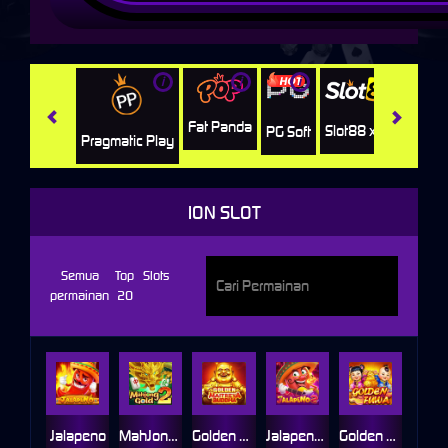
i
i
i
i
i
Facha
Fat Panda
Slot88 x PP
PG Soft
Pragmatic Play
ION SLOT
Semua
Top
Slots
permainan
20
Jalapeno
MahJong Gold 2
Golden Maitreya Buddha
Jalapeno 2
Golden Fuwa