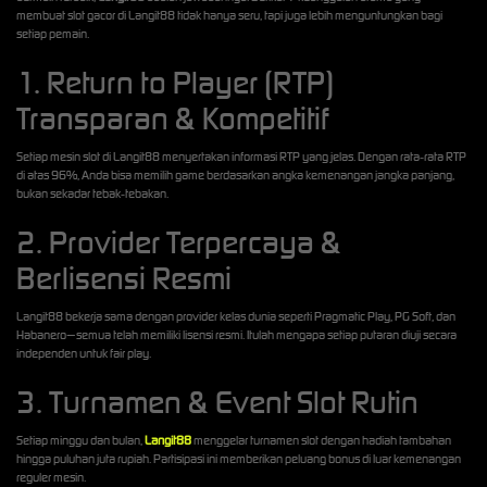
membuat slot gacor di Langit88 tidak hanya seru, tapi juga lebih menguntungkan bagi
setiap pemain.
1. Return to Player (RTP)
Transparan & Kompetitif
Setiap mesin slot di Langit88 menyertakan informasi RTP yang jelas. Dengan rata‑rata RTP
di atas 96%, Anda bisa memilih game berdasarkan angka kemenangan jangka panjang,
bukan sekadar tebak‑tebakan.
2. Provider Terpercaya &
Berlisensi Resmi
Langit88 bekerja sama dengan provider kelas dunia seperti Pragmatic Play, PG Soft, dan
Habanero—semua telah memiliki lisensi resmi. Itulah mengapa setiap putaran diuji secara
independen untuk fair play.
3. Turnamen & Event Slot Rutin
Setiap minggu dan bulan,
Langit88
menggelar turnamen slot dengan hadiah tambahan
hingga puluhan juta rupiah. Partisipasi ini memberikan peluang bonus di luar kemenangan
reguler mesin.