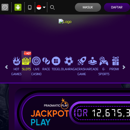
MASUK
DAFTAR
HOT
SLOTS
LIVE
RACE
TOGEL
OLAHRAGA
CRASH
ARCADE
E-
PROMOSI
GAMES
CASINO
GAME
SPORTS
IDR
12,675,
JACKPOT
PLAY