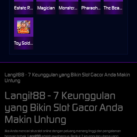
Estate Rich Man
Magician
Monster Pop
Pharaoh Treasures
The Beauties
Toy Soldiers
Langit88 - 7 Keunggulan yang Bikin Slot Gacor Anda Makin
Untung
Langit88 - 7 Keunggulan
yang Bikin Slot Gacor Anda
Makin Untung
Jika Anda mencari situs slot online dengan peluang menang tinggi dan pengalaman
bermain terbaik,
Langit88
adalah jawabannya. Berikut 7 keunggulan utama yang