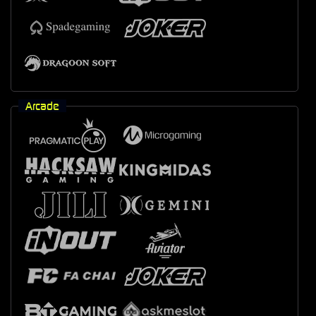
Arcade