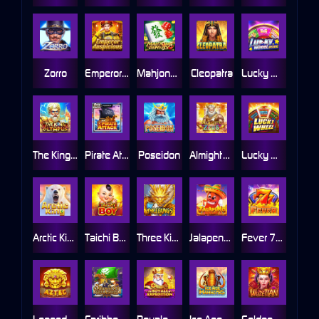
Zorro
Emperor Auspicious
Mahjong Infinity
Cleopatra
Lucky Wheel Deluxe
The King Of Olympus
Pirate Attack
Poseidon
Almighty Zeus
Lucky Wheel
Arctic King
Taichi Boy
Three Kings
Jalapeno Burst
Fever 777