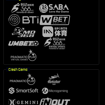
Crash Game